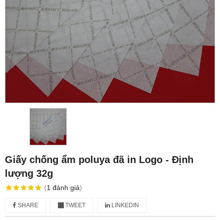
Giấy chống ẩm poluya đã in Logo - Định
lượng 32g
(
1
đánh giá
)
SHARE
TWEET
LINKEDIN