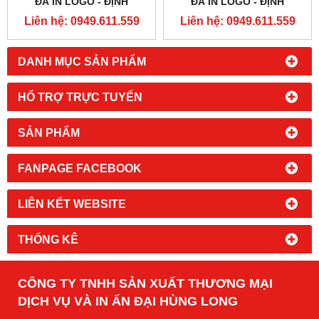
ĐÃ IN LOGO - ĐỊNH
ĐÃ IN LOGO - ĐỊNH
LƯỢNG 32G
LƯỢNG 32G
Liên hệ: 0949.611.559
Liên hệ: 0949.611.559
DANH MỤC SẢN PHẨM
HỔ TRỢ TRỰC TUYẾN
SẢN PHẨM
FANPAGE FACEBOOK
LIÊN KẾT WEBSITE
THỐNG KÊ
CÔNG TY TNHH SẢN XUẤT THƯƠNG MẠI
DỊCH VỤ VÀ IN ẤN ĐẠI HÙNG LONG