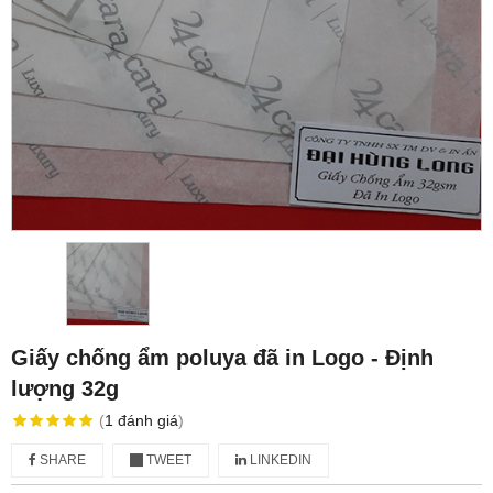
Giấy chống ẩm poluya đã in Logo - Định
lượng 32g
(
1
đánh giá
)
SHARE
TWEET
LINKEDIN