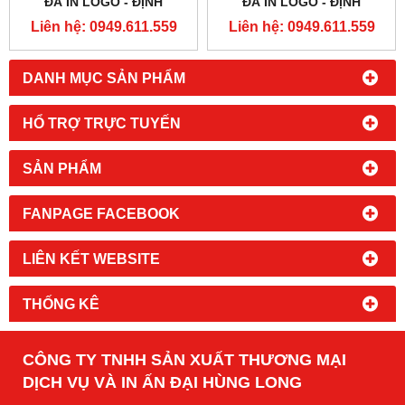
ĐÃ IN LOGO - ĐỊNH
ĐÃ IN LOGO - ĐỊNH
LƯỢNG 32G
LƯỢNG 32G
Liên hệ: 0949.611.559
Liên hệ: 0949.611.559
DANH MỤC SẢN PHẨM
HỔ TRỢ TRỰC TUYẾN
SẢN PHẨM
FANPAGE FACEBOOK
LIÊN KẾT WEBSITE
THỐNG KÊ
CÔNG TY TNHH SẢN XUẤT THƯƠNG MẠI
DỊCH VỤ VÀ IN ẤN ĐẠI HÙNG LONG