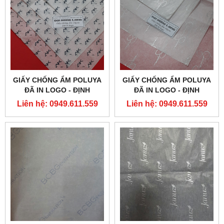
GIẤY CHỐNG ẨM POLUYA
GIẤY CHỐNG ẨM POLUYA
ĐÃ IN LOGO - ĐỊNH
ĐÃ IN LOGO - ĐỊNH
LƯỢNG 16G
LƯỢNG 16G
Liên hệ: 0949.611.559
Liên hệ: 0949.611.559