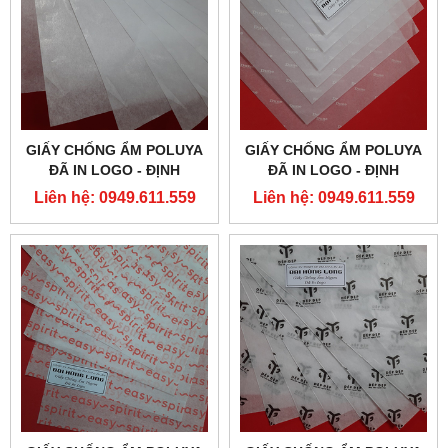
GIẤY CHỐNG ẨM POLUYA
GIẤY CHỐNG ẨM POLUYA
ĐÃ IN LOGO - ĐỊNH
ĐÃ IN LOGO - ĐỊNH
LƯỢNG 16G
LƯỢNG 16G
Liên hệ: 0949.611.559
Liên hệ: 0949.611.559