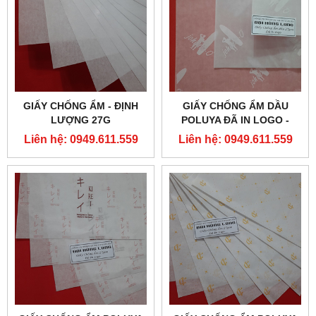
GIẤY CHỐNG ẨM - ĐỊNH
GIẤY CHỐNG ẨM DẦU
LƯỢNG 27G
POLUYA ĐÃ IN LOGO -
ĐỊNH LƯỢNG 27G
Liên hệ: 0949.611.559
Liên hệ: 0949.611.559