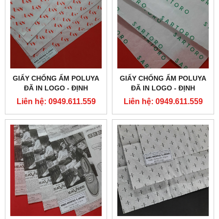
GIẤY CHỐNG ẨM POLUYA
GIẤY CHỐNG ẨM POLUYA
ĐÃ IN LOGO - ĐỊNH
ĐÃ IN LOGO - ĐỊNH
LƯỢNG 27G
LƯỢNG 27G
Liên hệ: 0949.611.559
Liên hệ: 0949.611.559