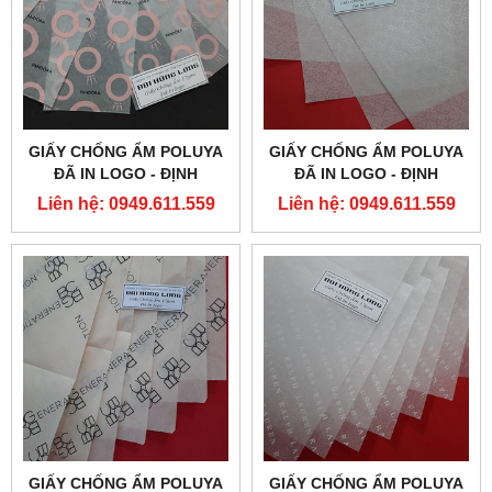
GIẤY CHỐNG ẨM POLUYA
GIẤY CHỐNG ẨM POLUYA
ĐÃ IN LOGO - ĐỊNH
ĐÃ IN LOGO - ĐỊNH
LƯỢNG 17G
LƯỢNG 17G
Liên hệ: 0949.611.559
Liên hệ: 0949.611.559
GIẤY CHỐNG ẨM POLUYA
GIẤY CHỐNG ẨM POLUYA