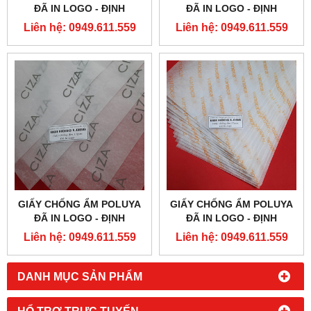
ĐÃ IN LOGO - ĐỊNH
ĐÃ IN LOGO - ĐỊNH
LƯỢNG 17G
LƯỢNG 17G
Liên hệ: 0949.611.559
Liên hệ: 0949.611.559
GIẤY CHỐNG ẨM POLUYA
GIẤY CHỐNG ẨM POLUYA
ĐÃ IN LOGO - ĐỊNH
ĐÃ IN LOGO - ĐỊNH
LƯỢNG 17G
LƯỢNG 17G
Liên hệ: 0949.611.559
Liên hệ: 0949.611.559
DANH MỤC SẢN PHẨM
HỔ TRỢ TRỰC TUYẾN